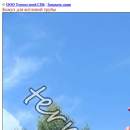
©
ООО Термострой СПб
|
Закрыть окно
Кожух для котловой трубы