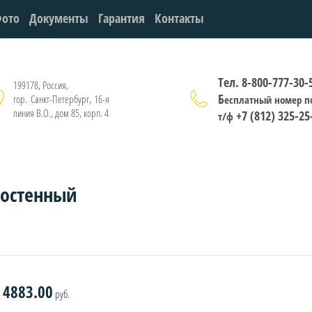
ото
Документы
Гарантия
Контакты
Тел. 8-800-777-30-
199178, Россия,
Б
гор. Санкт-Петербург, 16-я
есплатный номер п
линия В.О., дом 85, корп. 4
+7 (812) 325-25
т/ф
ностенный
4883.00
руб.