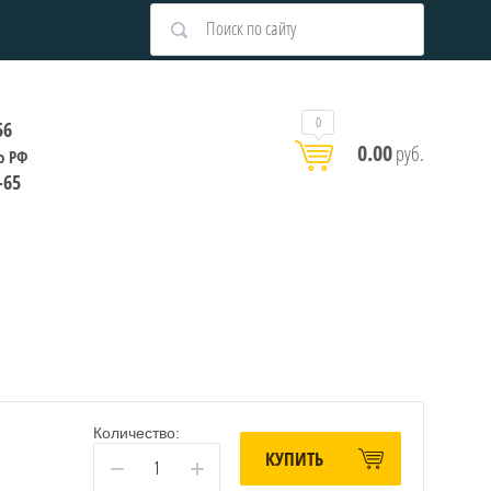
0
56
0.00
руб.
о РФ
-65
Количество:
КУПИТЬ
−
+