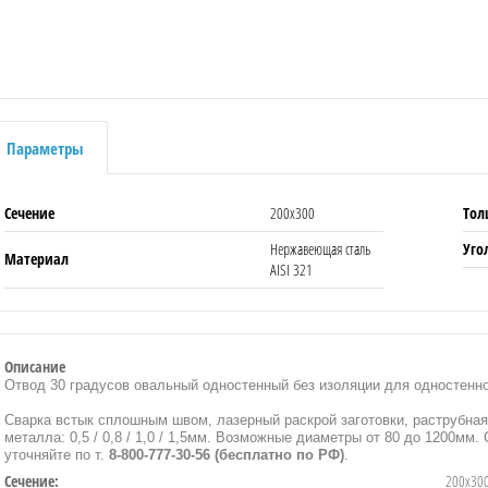
Параметры
Сечение
200х300
Тол
Нержавеющая сталь
Уго
Материал
AISI 321
Описание
Отвод 30 градусов овальный одностенный без изоляции для одностен
Сварка встык сплошным швом, лазерный раскрой заготовки, раструбна
металла: 0,5 / 0,8 / 1,0 / 1,5мм. Возможные диаметры от 80 до 1200мм.
уточняйте по т.
8-800-777-30-56 (бесплатно по РФ)
.
Сечение:
200х30