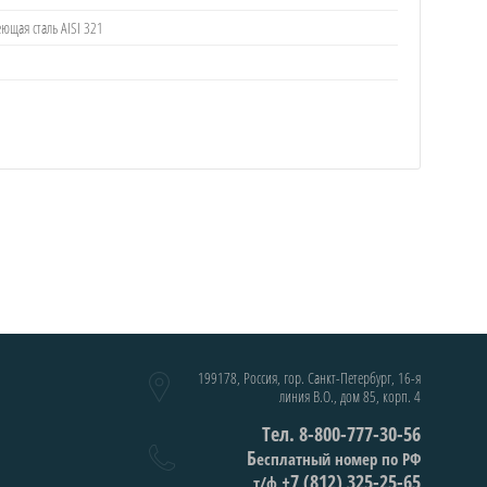
ющая сталь AISI 321
199178, Россия, гор. Санкт-Петербург, 16-я
линия В.О., дом 85, корп. 4
Тел. 8-800-777-30-56
Б
есплатный номер по РФ
+7 (812) 325-25-65
т/ф