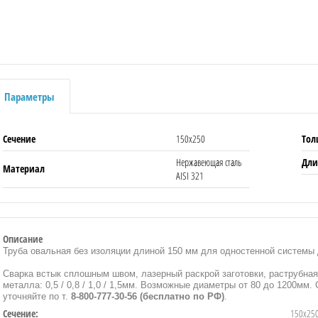
Параметры
Сечение
150х250
Тол
Нержавеющая сталь
Дли
Материал
AISI 321
Описание
Труба овальная без изоляции длиной 150 мм для одностенной систем
Сварка встык сплошным швом, лазерный раскрой заготовки, раструбна
металла: 0,5 / 0,8 / 1,0 / 1,5мм. Возможные диаметры от 80 до 1200мм.
уточняйте по т.
8-800-777-30-56 (бесплатно по РФ)
.
Сечение:
150х25