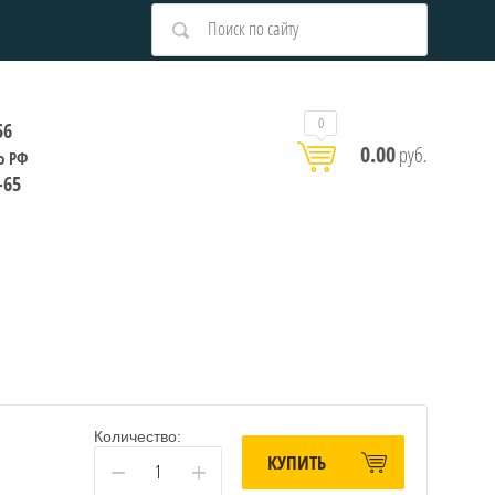
0
56
0.00
руб.
о РФ
-65
Количество:
КУПИТЬ
−
+