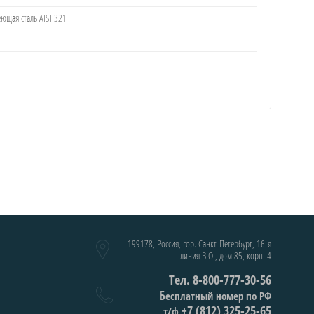
ющая сталь AISI 321
199178, Россия, гор. Санкт-Петербург, 16-я
линия В.О., дом 85, корп. 4
Тел. 8-800-777-30-56
Б
есплатный номер по РФ
+7 (812) 325-25-65
т/ф