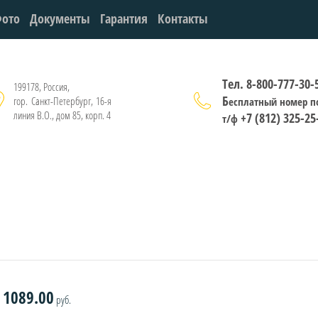
ото
Документы
Гарантия
Контакты
Тел. 8-800-777-30-
199178, Россия,
Б
гор. Санкт-Петербург, 16-я
есплатный номер п
линия В.О., дом 85, корп. 4
+7 (812) 325-25
т/ф
1089.00
руб.