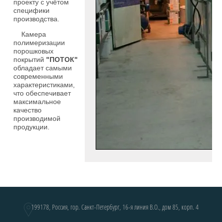
проекту с учётом
специфики
производства.
Камера
полимеризации
порошковых
покрытий
"ПОТОК"
обладает самыми
современными
характеристиками,
что обеспечивает
максимальное
качество
производимой
продукции.
199178, Россия, гор. Санкт-Петербург, 16-я линия В.О., дом 85, корп. 4