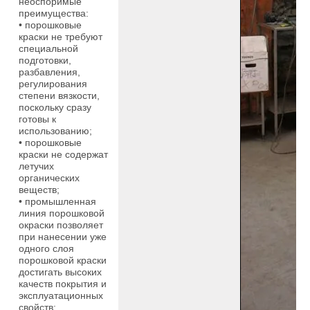
неоспоримые
преимущества:
• порошковые
краски не требуют
специальной
подготовки,
разбавления,
регулирования
степени вязкости,
поскольку сразу
готовы к
использованию;
• порошковые
краски не содержат
летучих
органических
веществ;
• промышленная
линия порошковой
окраски позволяет
при нанесении уже
одного слоя
порошковой краски
достигать высоких
качеств покрытия и
эксплуатационных
свойств;